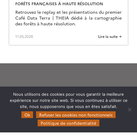
FORÊTS FRANÇAISES À HAUTE RÉSOLUTION
Retrouvez le replay et les présentations du premier
Café Data Terra | THEIA dédié à la cartographie
des forêts à haute résolution.
11.05.2026
Lire la suite →
Nous utilisons des cookies pour vous garantir la meilleure
Theia
expérience sur notre site web. Si vous continuez à utiliser ce
Gouvernance
site, nous supposerons que vous en êtes satisfait.
Ok
Refuser les cookies non fonctionnels
Partenaires
Politique de confidentialité
Mentions légales