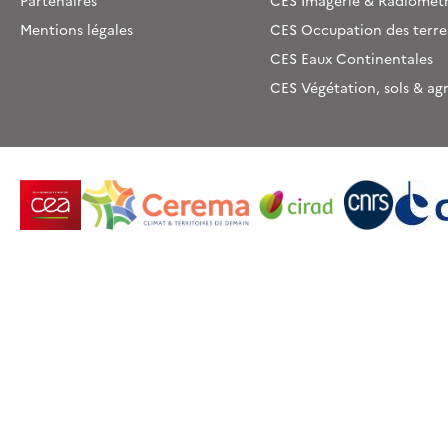
Partenaires
CES Imagerie & Radiométr
Mentions légales
CES Occupation des terre
CES Eaux Continentales
CES Végétation, sols & ag