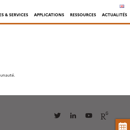
S & SERVICES
APPLICATIONS
RESSOURCES
ACTUALITÉS
munauté.
Follow
Follow
Follow
Follow
us
us
us
us