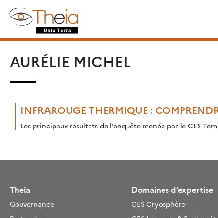
Skip
Rechercher :
to
content
AURÉLIE MICHEL
INFRAROUGE THERMIQUE : COMPRENDRE 
Les principaux résultats de l’enquête menée par le CES Tem
Theia
Domaines d’expertise
Gouvernance
CES Cryosphère