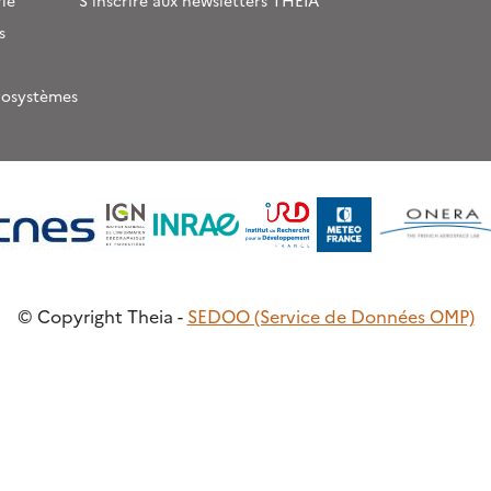
ie
S’inscrire aux newsletters THEIA
s
rosystèmes
© Copyright Theia -
SEDOO (Service de Données OMP)