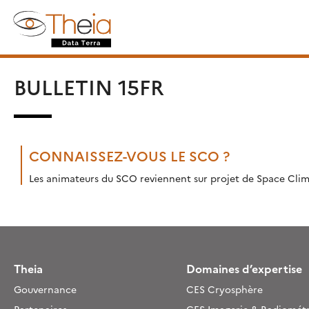
Skip
Rechercher :
to
content
BULLETIN 15FR
CONNAISSEZ-VOUS LE SCO ?
Les animateurs du SCO reviennent sur projet de Space Climat
Theia
Domaines d’expertise
Gouvernance
CES Cryosphère