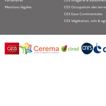
Partenaires
CES Imagerie & Radiométr
Mentions légales
CES Occupation des terre
CES Eaux Continentales
CES Végétation, sols & ag