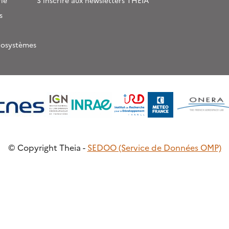
ie
S’inscrire aux newsletters THEIA
s
rosystèmes
© Copyright Theia -
SEDOO (Service de Données OMP)