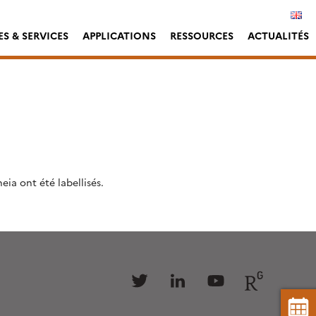
S & SERVICES
APPLICATIONS
RESSOURCES
ACTUALITÉS
ia ont été labellisés.
Follow
Follow
Follow
Follow
us
us
us
us