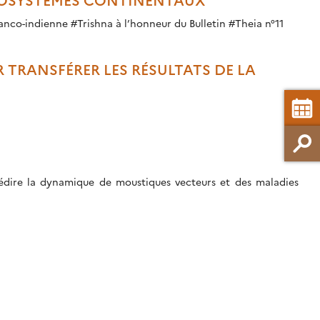
des eaux côtières et continentales ou de l’urbain… Découvrez la mission franco-indienne #Trishna à l’honneur du Bulletin #Theia n°11
R TRANSFÉRER LES RÉSULTATS DE LA
rédire la dynamique de moustiques vecteurs et des maladies