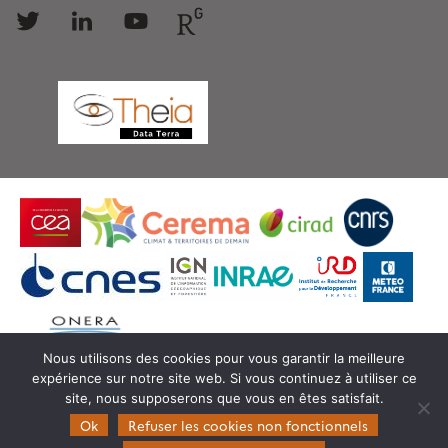
Follow
Follow
Follow
Follow
us
us
us
us
Nous utilisons des cookies pour vous garantir la meilleure
expérience sur notre site web. Si vous continuez à utiliser ce
© Copyright Theia -
SEDOO (Service de Données
site, nous supposerons que vous en êtes satisfait.
OMP)
Ok
Refuser les cookies non fonctionnels