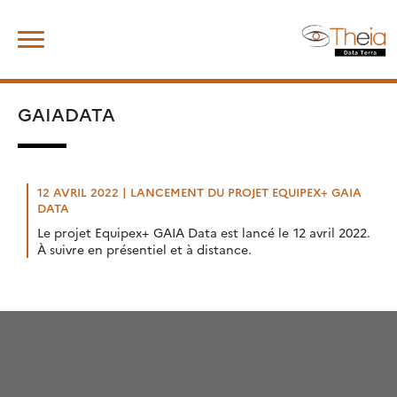
Skip
Rechercher :
to
content
GAIADATA
12 AVRIL 2022 | LANCEMENT DU PROJET EQUIPEX+ GAIA
DATA
Le projet Equipex+ GAIA Data est lancé le 12 avril 2022.
À suivre en présentiel et à distance.