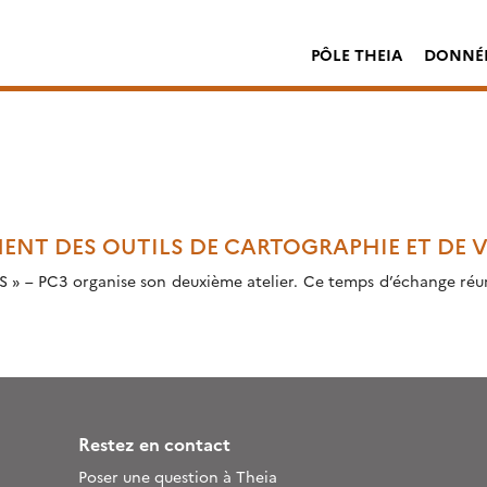
PÔLE THEIA
DONNÉE
MENT DES OUTILS DE CARTOGRAPHIE ET DE
 » – PC3 organise son deuxième atelier. Ce temps d’échange réunir
Restez en contact
Poser une question à Theia