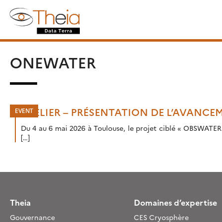
Skip
Rechercher :
to
content
ONEWATER
ATELIER – PRÉSENTATION DE L’AVANCE
Du 4 au 6 mai 2026 à Toulouse, le projet ciblé « OBSWATERS
[…]
Theia
Domaines d’expertise
Gouvernance
CES Cryosphère