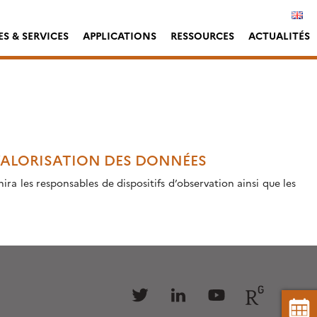
S & SERVICES
APPLICATIONS
RESSOURCES
ACTUALITÉS
 VALORISATION DES DONNÉES
a les responsables de dispositifs d’observation ainsi que les
Follow
Follow
Follow
Follow
us
us
us
us