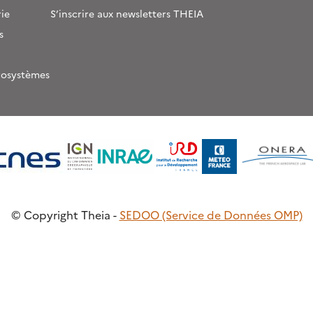
ie
S’inscrire aux newsletters THEIA
s
rosystèmes
© Copyright Theia -
SEDOO (Service de Données OMP)