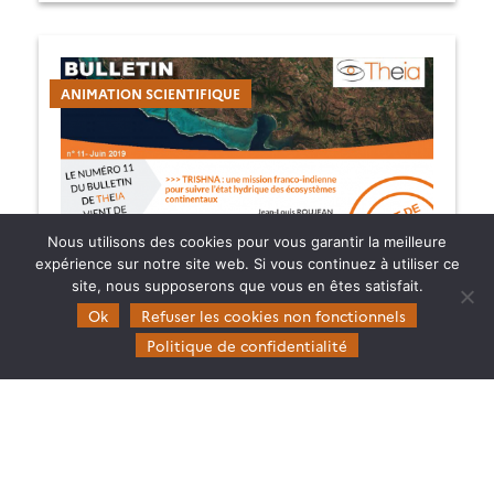
ANIMATION SCIENTIFIQUE
Nous utilisons des cookies pour vous garantir la meilleure
expérience sur notre site web. Si vous continuez à utiliser ce
TRISHNA : UNE MISSION FRANCO-INDIENNE POUR
SUIVRE L’ÉTAT HYDRIQUE DES ÉCOSYSTÈMES
site, nous supposerons que vous en êtes satisfait.
CONTINENTAUX
Ok
Refuser les cookies non fonctionnels
Suivi de l’état hydrique, du stress des
Politique de confidentialité
écosystèmes, des eaux côtières et continentales
ou de l’urbain… Découvrez la mission franco-
indienne #Trishna à l’honneur du Bulletin #Theia
n°11
05.08.2019
Lire la suite →