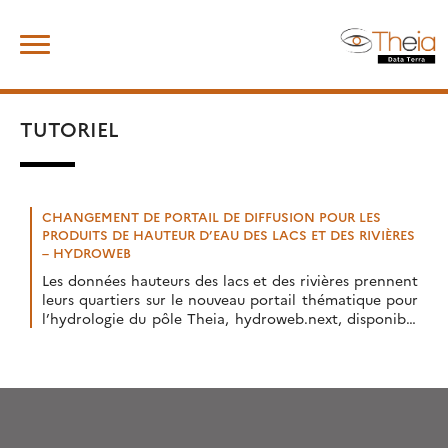
Skip
Rechercher :
to
content
TUTORIEL
CHANGEMENT DE PORTAIL DE DIFFUSION POUR LES
PRODUITS DE HAUTEUR D’EAU DES LACS ET DES RIVIÈRES
– HYDROWEB
Les données hauteurs des lacs et des rivières prennent
leurs quartiers sur le nouveau portail thématique pour
l’hydrologie du pôle Theia, hydroweb.next, disponible
à partir du 12 décembre 2023.