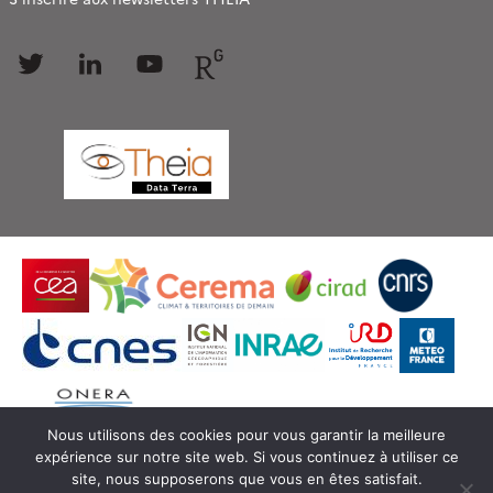
Follow
Follow
Follow
Follow
us
us
us
us
Nous utilisons des cookies pour vous garantir la meilleure
expérience sur notre site web. Si vous continuez à utiliser ce
© Copyright Theia -
SEDOO (Service de Données
site, nous supposerons que vous en êtes satisfait.