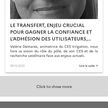
LE TRANSFERT, ENJEU CRUCIAL
POUR GAGNER LA CONFIANCE ET
L’ADHÉSION DES UTILISATEURS,
ATOUT INDISPENSABLE POUR
Valérie Demarez, animatrice du CES Irrigation, nous
RÉPONDRE COLLECTIVEMENT AUX
livre sa vision du rôle du pôle, de son CES et de la
recherche satellitaire face aux enjeux actuels.
ENJEUX SOCIÉTAUX À VENIR
09.10.2020
Lire la suite →
Click to show more