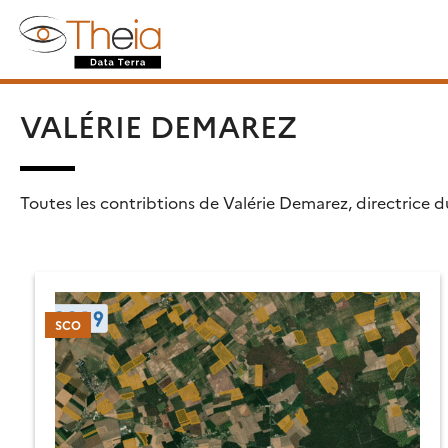
Skip
Rechercher :
to
content
VALÉRIE DEMAREZ
Toutes les contribtions de Valérie Demarez, directrice du
SCO