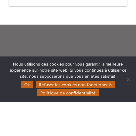
Theia
Nous utilisons des cookies pour vous garantir la meilleure
Gouvernance
expérience sur notre site web. Si vous continuez à utiliser ce
Partenaires
site, nous supposerons que vous en êtes satisfait.
Ok
Refuser les cookies non fonctionnels
Mentions légales
Politique de confidentialité
Domaines d’expertise
CES Cryosphère
CES Imagerie & Radiométrie
CES Occupation des terres
CES Eaux Continentales