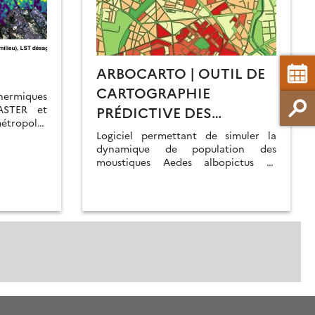
ARBOCARTO | OUTIL DE
CARTOGRAPHIE
hermiques
 ASTER et
PRÉDICTIVE DES
ropoles
DENSITÉS DE
Logiciel permettant de simuler la
ontpellier,
POPULATIONS D’AEDES
dynamique de population des
ouse pour
moustiques Aedes albopictus et
leur urbain
VECTEURS
Aedes aegypti.
ues.