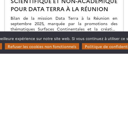
SCIENTIFIQUE ET NON-ACADÉMIQUE
POUR DATA TERRA À LA RÉUNION
Bilan de la mission Data Terra à la Réunion en
septembre 2025, marquée par la promotions des
thématiques Surfaces Continentales et la création
d’une ART.
eilleure expérience sur notre site web. Si vous continuez à utiliser ce
23.01.2026
Lire la suite →
Refuser les cookies non fonctionnels
Politique de confidenti
Restez en contact
Poser une question à Theia
ie
S’inscrire aux newsletters THEIA
s
rosystèmes