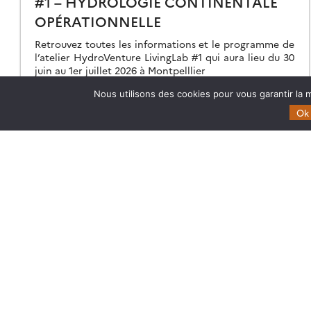
#1 – HYDROLOGIE CONTINENTALE
OPÉRATIONNELLE
Retrouvez toutes les informations et le programme de
l’atelier HydroVenture LivingLab #1 qui aura lieu du 30
juin au 1er juillet 2026 à Montpelllier
Nous utilisons des cookies pour vous garantir la m
03.06.2026
Lire la suite →
Ok
Theia
Domaines d’expertise
Gouvernance
CES Cryosphère
Partenaires
CES Imagerie & Radiométr
Mentions légales
CES Occupation des terre
CES Eaux Continentales
CES Végétation, sols & ag