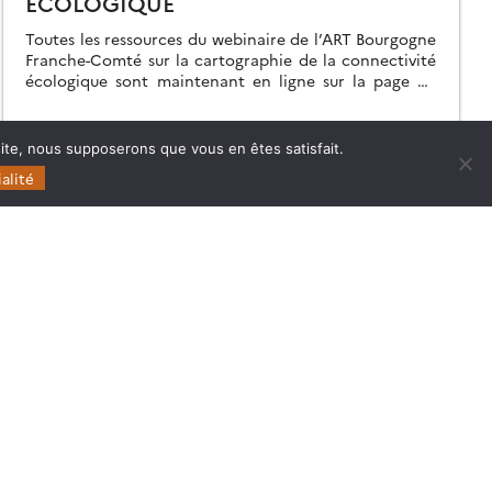
ÉCOLOGIQUE
Toutes les ressources du webinaire de l’ART Bourgogne
Franche-Comté sur la cartographie de la connectivité
écologique sont maintenant en ligne sur la page de
l’événement.
 site, nous supposerons que vous en êtes satisfait.
04.12.2025
Lire la suite →
alité
Follow
Follow
Follow
Follow
us
us
us
us