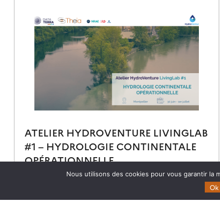
ATELIER HYDROVENTURE LIVINGLAB
#1 – HYDROLOGIE CONTINENTALE
OPÉRATIONNELLE
Nous utilisons des cookies pour vous garantir la m
Retrouvez toutes les informations et le programme de
l’atelier HydroVenture LivingLab #1 qui aura lieu du 30
Ok
juin au 1er juillet 2026 à Montpelllier
03.06.2026
Lire la suite →