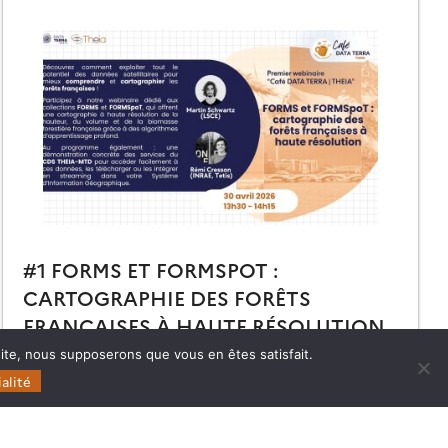
#1 FORMS ET FORMSPOT :
CARTOGRAPHIE DES FORÊTS
FRANÇAISES À HAUTE RÉSOLUTION
 site, nous supposerons que vous en êtes satisfait.
Retrouvez le replay et les présentations du premier
Café Data Terra | THEIA dédié à la cartographie des
alité
forêts à haute résolution.
11.05.2026
Lire la suite →