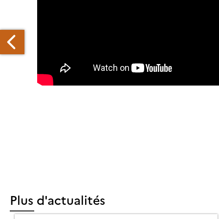
LLETIN
14
ENT
E
RAÎTRE
Plus d'actualités