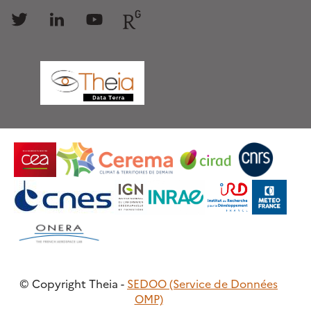
Follow
Follow
Follow
Follow
us
us
us
us
© Copyright Theia -
SEDOO (Service de Données
OMP)