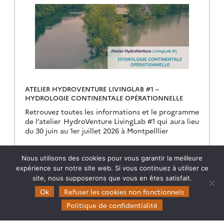
ATELIER HYDROVENTURE LIVINGLAB #1 –
HYDROLOGIE CONTINENTALE OPÉRATIONNELLE
Retrouvez toutes les informations et le programme
de l’atelier HydroVenture LivingLab #1 qui aura lieu
du 30 juin au 1er juillet 2026 à Montpelllier
03.06.2026
Lire la suite →
Nous utilisons des cookies pour vous garantir la meilleure
expérience sur notre site web. Si vous continuez à utiliser ce
site, nous supposerons que vous en êtes satisfait.
Ok
Refuser les cookies non fonctionnels
Politique de confidentialité