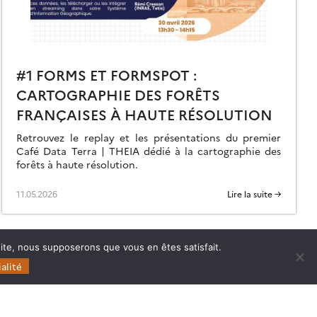
#1 FORMS ET FORMSPOT :
CARTOGRAPHIE DES FORÊTS
FRANÇAISES À HAUTE RÉSOLUTION
Retrouvez le replay et les présentations du premier
Café Data Terra | THEIA dédié à la cartographie des
forêts à haute résolution.
11.05.2026
Lire la suite →
 site, nous supposerons que vous en êtes satisfait.
alité
Follow
Follow
Follow
Follow
us
us
us
us