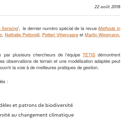
22 août 2018
e Sensing
‘, le dernier numéro spécial de la revue
Methods in
e
,
Nathalie Pettorelli
,
Petteri Vihervaara
et
Martin Wegmann
,
ts par plusieurs chercheurs de l’équipe
TETIS
démontrent
s observations de terrain et une modélisation adaptée peut
uvrir la voie à de meilleures pratiques de gestion.
dés :
èles et patrons de biodiversité
iversité au changement climatique