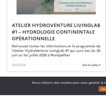
INAMIS
ATELIER HYDROVENTURE LIVINGLAB
#1 – HYDROLOGIE CONTINENTALE
OPÉRATIONNELLE
Retrouvez toutes les informations et le programme de
l’atelier HydroVenture LivingLab #1 qui aura lieu du 30
juin au 1er juillet 2026 à Montpelllier
03.06.2026
Lire la suite →
Nous utilisons des cookies pour vous garantir la m
Ok
Theia
Domaines d’expertise