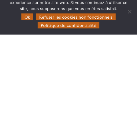
expérience sur notre site web. Si vous continuez à utiliser ce
site, nous supposerons que vous en êtes satisfait.
Theia
Ok
Refuser les cookies non fonctionnels
Gouvernance
Politique de confidentialité
Partenaires
Mentions légales
Domaines d’expertise
CES Cryosphère
CES Imagerie & Radiométrie
CES Occupation des terres
CES Eaux Continentales
CES Végétation, sols & agrosystèmes
Restez en contact
Poser une question à Theia
S’inscrire aux newsletters THEIA