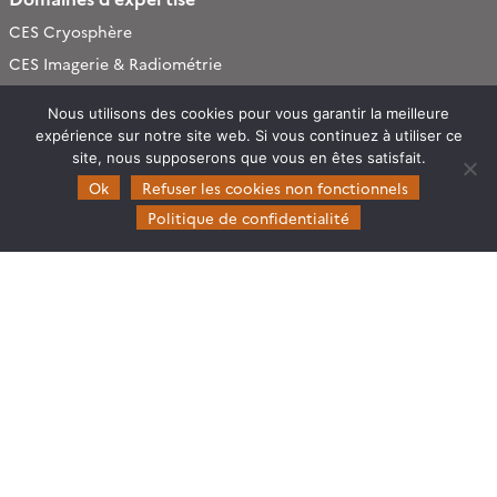
CES Cryosphère
CES Imagerie & Radiométrie
CES Occupation des terres
Nous utilisons des cookies pour vous garantir la meilleure
CES Eaux Continentales
expérience sur notre site web. Si vous continuez à utiliser ce
site, nous supposerons que vous en êtes satisfait.
CES Végétation, sols & agrosystèmes
Ok
Refuser les cookies non fonctionnels
Restez en contact
Politique de confidentialité
Poser une question à Theia
S’inscrire aux newsletters THEIA
Follow
Follow
Follow
Follow
us
us
us
us