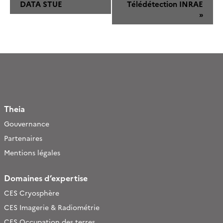
DATA STUE
Télédétection INRAE
»
Theia
Gouvernance
Partenaires
Mentions légales
Domaines d’expertise
CES Cryosphère
CES Imagerie & Radiométrie
CES Occupation des terres