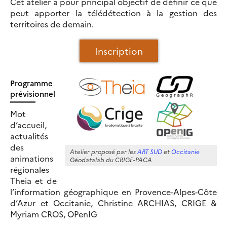
Cet atelier a pour principal objectif de définir ce que
peut apporter la télédétection à la gestion des
territoires de demain.
Inscription
Programme
prévisionnel
Mot
d’accueil,
actualités
des
Atelier proposé par les
ART SUD
et
Occitanie
animations
Géodatalab du CRIGE-PACA
régionales
Theia et de
l’information géographique en Provence-Alpes-Côte
d’Azur et Occitanie, Christine ARCHIAS, CRIGE &
Myriam CROS, OPenIG