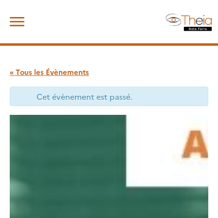
Skip
Rechercher :
to
content
« Tous les Évènements
Cet évènement est passé.