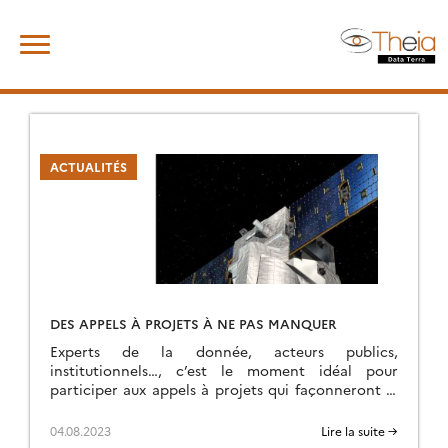
Skip
Rechercher :
to
content
ACTUALITÉS
DES APPELS À PROJETS À NE PAS MANQUER
Experts de la donnée, acteurs publics,
institutionnels…, c’est le moment idéal pour
participer aux appels à projets qui façonneront le
paysage numérique de demain. Ouverture des
appels d’offre INSU 2023 […]
04.08.2023
Lire la suite →