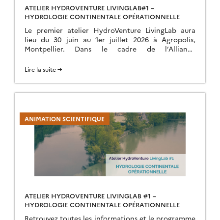
ATELIER HYDROVENTURE LIVINGLAB#1 –
HYDROLOGIE CONTINENTALE OPÉRATIONNELLE
Le premier atelier HydroVenture LivingLab aura
lieu du 30 juin au 1er juillet 2026 à Agropolis,
Montpellier. Dans le cadre de l’Alliance
HydroVenture, cet atelier, organisé par DATA
TERRA | THEIA, […]
Lire la suite →
ANIMATION SCIENTIFIQUE
ATELIER HYDROVENTURE LIVINGLAB #1 –
HYDROLOGIE CONTINENTALE OPÉRATIONNELLE
Retrouvez toutes les informations et le programme