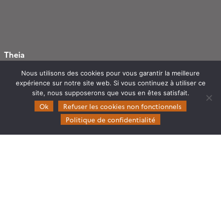
Theia
Gouvernance
Nous utilisons des cookies pour vous garantir la meilleure
Partenaires
expérience sur notre site web. Si vous continuez à utiliser ce
site, nous supposerons que vous en êtes satisfait.
Mentions légales
Ok
Refuser les cookies non fonctionnels
Politique de confidentialité
Domaines d’expertise
CES Cryosphère
CES Imagerie & Radiométrie
CES Occupation des terres
CES Eaux Continentales
CES Végétation, sols & agrosystèmes
Restez en contact