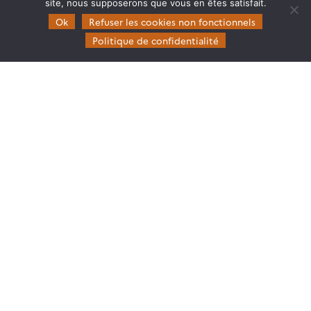
site, nous supposerons que vous en êtes satisfait.
Ok
Refuser les cookies non fonctionnels
Politique de confidentialité
Theia
Gouvernance
Partenaires
Mentions légales
Domaines d’expertise
CES Cryosphère
CES Imagerie & Radiométrie
CES Occupation des terres
CES Eaux Continentales
CES Végétation, sols & agrosystèmes