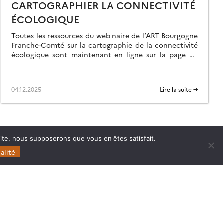
CARTOGRAPHIER LA CONNECTIVITÉ
ÉCOLOGIQUE
Toutes les ressources du webinaire de l’ART Bourgogne
Franche-Comté sur la cartographie de la connectivité
écologique sont maintenant en ligne sur la page de
l’événement.
04.12.2025
Lire la suite →
 site, nous supposerons que vous en êtes satisfait.
alité
Follow
Follow
Follow
Follow
us
us
us
us