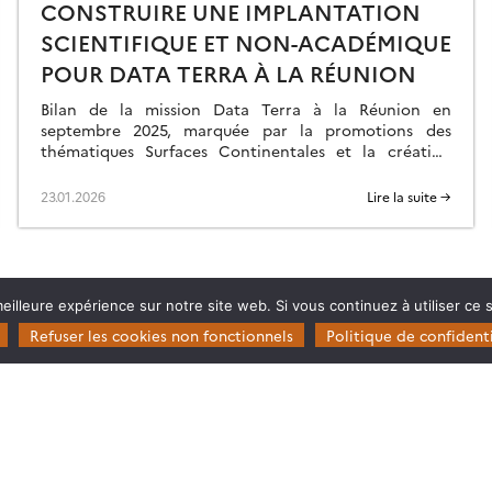
CONSTRUIRE UNE IMPLANTATION
SCIENTIFIQUE ET NON-ACADÉMIQUE
POUR DATA TERRA À LA RÉUNION
Bilan de la mission Data Terra à la Réunion en
septembre 2025, marquée par la promotions des
thématiques Surfaces Continentales et la création
d’une ART.
23.01.2026
Lire la suite →
eilleure expérience sur notre site web. Si vous continuez à utiliser ce
Refuser les cookies non fonctionnels
Politique de confidenti
Restez en contact
Poser une question à Theia
ie
S’inscrire aux newsletters THEIA
s