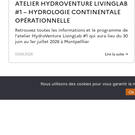
ATELIER HYDROVENTURE LIVINGLAB
#1 – HYDROLOGIE CONTINENTALE
OPÉRATIONNELLE
Retrouvez toutes les informations et le programme de
l’atelier HydroVenture LivingLab #1 qui aura lieu du 30
juin au 1er juillet 2026 à Montpelllier
03.06.2026
Lire la suite →
Nous utilisons des cookies pour vous garantir la m
Ok
Theia
Domaines d’expertise
Gouvernance
CES Cryosphère
Partenaires
CES Imagerie & Radiométr
Mentions légales
CES Occupation des terre
CES Eaux Continentales