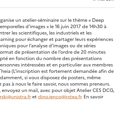
anise un atelier-séminaire sur le thème « Deep
temporelles d’images » le 16 juin 2017 de 14h30 à
trer les scientifiques, les industriels et les
arning pour échanger et partager leurs expériences
hniques pour l’analyse d’images ou de séries
ormat de présentation de l’ordre de 20 minutes
dapté en fonction du nombre des présentations
personnes intéressées et en particulier aux membres
 Theia (L’inscription est fortement demandée afin de
épendamment, si vous disposez de posters, même
 pas à nous le faire savoir, nous sommes preneurs.
, envoyez un mail, avec pour objet Atelier CES DCG,
ski@unistra.fr
et
dino.ienco@irstea.fr
. En savoir