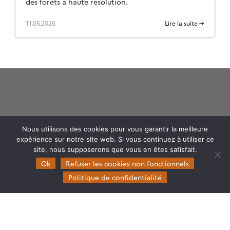
des forêts à haute résolution.
11.05.2026
Lire la suite →
Theia
Nous utilisons des cookies pour vous garantir la meilleure
expérience sur notre site web. Si vous continuez à utiliser ce
Gouvernance
site, nous supposerons que vous en êtes satisfait.
Partenaires
Ok
Refuser les cookies non fonctionnels
Mentions légales
Politique de confidentialité
Domaines d’expertise
CES Cryosphère
CES Imagerie & Radiométrie