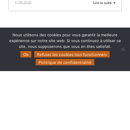
11.05.2026
Lire la suite →
Nous utilisons des cookies pour vous garantir la meilleure
expérience sur notre site web. Si vous continuez à utiliser ce
site, nous supposerons que vous en êtes satisfait.
Ok
Refuser les cookies non fonctionnels
Theia
Politique de confidentialité
Gouvernance
Partenaires
Mentions légales
Domaines d’expertise
CES Cryosphère
CES Imagerie & Radiométrie
CES Occupation des terres