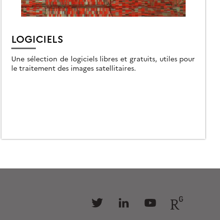
LOGICIELS
Une sélection de logiciels libres et gratuits, utiles pour
le traitement des images satellitaires.
Follow
Follow
Follow
Follow
us
us
us
us