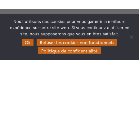
Nous utilisons des cookies pour vous garantir la meilleure
expérience sur notre site web. Si vous continuez à utiliser ce
site, nous supposerons que vous en êtes satisfait.
Ok
Refuser les cookies non fonctionnels
Theia
Politique de confidentialité
Gouvernance
Partenaires
Mentions légales
Domaines d’expertise
CES Cryosphère
CES Imagerie & Radiométrie
CES Occupation des terres
CES Eaux Continentales
CES Végétation, sols & agrosystèmes