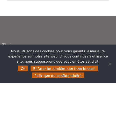
Theia
Nous utilisons des cookies pour vous garantir la meilleure
Gouvernance
expérience sur notre site web. Si vous continuez à utiliser ce
Partenaires
site, nous supposerons que vous en êtes satisfait.
Mentions légales
Ok
Refuser les cookies non fonctionnels
Politique de confidentialité
Domaines d’expertise
CES Cryosphère
CES Imagerie & Radiométrie
CES Occupation des terres
CES Eaux Continentales