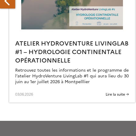
ELIER
ATELIER HYDROVENTURE LIVINGLAB
FORSID
17
#1 – HYDROLOGIE CONTINENTALE
OPÉRATIONNELLE
PEL
Retrouvez toutes les informations et le programme de
l’atelier HydroVenture LivingLab #1 qui aura lieu du 30
OMMUNICATION
juin au 1er juillet 2026 à Montpelllier
03.06.2026
Lire la suite →