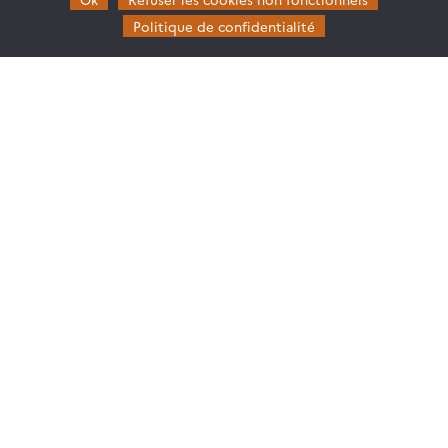
Politique de confidentialité
#1 FORMS ET FORMSPOT : CARTOGRAPHIE DES
FORÊTS FRANÇAISES À HAUTE RÉSOLUTION
Retrouvez le replay et les présentations du premier
Café Data Terra | THEIA dédié à la cartographie
des forêts à haute résolution.
11.05.2026
Lire la suite →
Theia
Gouvernance
Partenaires