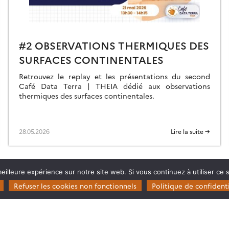
#2 OBSERVATIONS THERMIQUES DES
SURFACES CONTINENTALES
Retrouvez le replay et les présentations du second
Café Data Terra | THEIA dédié aux observations
thermiques des surfaces continentales.
28.05.2026
Lire la suite →
eilleure expérience sur notre site web. Si vous continuez à utiliser ce
Refuser les cookies non fonctionnels
Politique de confidenti
Restez en contact
Poser une question à Theia