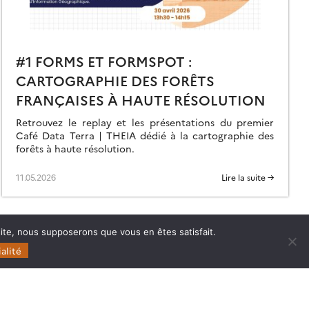
#1 FORMS ET FORMSPOT :
CARTOGRAPHIE DES FORÊTS
FRANÇAISES À HAUTE RÉSOLUTION
Retrouvez le replay et les présentations du premier
Café Data Terra | THEIA dédié à la cartographie des
forêts à haute résolution.
11.05.2026
Lire la suite →
 site, nous supposerons que vous en êtes satisfait.
alité
Follow
Follow
Follow
Follow
us
us
us
us