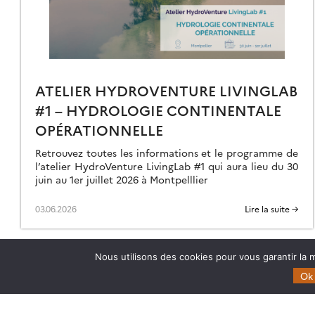
UMIDES
TTORALES
R
LÉDÉTECTION
ATELIER HYDROVENTURE LIVINGLAB
#1 – HYDROLOGIE CONTINENTALE
OPÉRATIONNELLE
Retrouvez toutes les informations et le programme de
l’atelier HydroVenture LivingLab #1 qui aura lieu du 30
juin au 1er juillet 2026 à Montpelllier
03.06.2026
Lire la suite →
Nous utilisons des cookies pour vous garantir la m
Ok
Theia
Domaines d’expertise