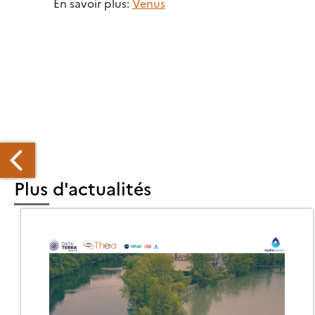
En savoir plus:
Venus
Plus d'actualités
ECHNIQUES
E
IVI
ES
ONES