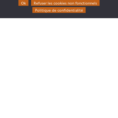
Gouvernance
Ok
Refuser les cookies non fonctionnels
Partenaires
Politique de confidentialité
Mentions légales
Domaines d’expertise
CES Cryosphère
CES Imagerie & Radiométrie
CES Occupation des terres
CES Eaux Continentales
CES Végétation, sols & agrosystèmes
Restez en contact
Poser une question à Theia
S’inscrire aux newsletters THEIA
Follow
Follow
Follow
Follow
us
us
us
us