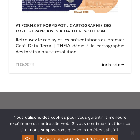
#1 FORMS ET FORMSPOT : CARTOGRAPHIE DES
FORÊTS FRANÇAISES À HAUTE RÉSOLUTION
Retrouvez le replay et les présentations du premier
Café Data Terra | THEIA dédié à la cartographie
des forêts à haute résolution.
11.05.2026
Lire la suite →
Nous utilisons des cookies pour vous garantir la meilleure
expérience sur notre site web. Si vous continuez à utiliser ce
Theia
site, nous supposerons que vous en êtes satisfait.
Gouvernance
Ok
Refuser les cookies non fonctionnels