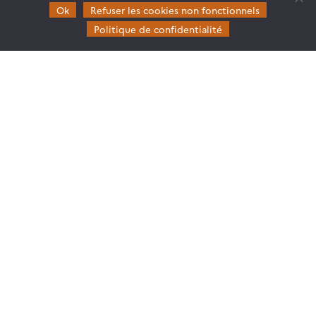
Ok
Refuser les cookies non fonctionnels
Politique de confidentialité
Theia
Gouvernance
Partenaires
Mentions légales
Domaines d’expertise
CES Cryosphère
CES Imagerie & Radiométrie
CES Occupation des terres
CES Eaux Continentales
CES Végétation, sols & agrosystèmes