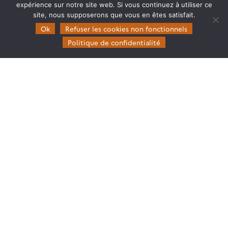
expérience sur notre site web. Si vous continuez à utiliser ce
site, nous supposerons que vous en êtes satisfait.
Domaines d’expertise
Ok
Refuser les cookies non fonctionnels
CES Cryosphère
Politique de confidentialité
CES Imagerie & Radiométrie
CES Occupation des terres
CES Eaux Continentales
CES Végétation, sols & agrosystèmes
Restez en contact
Poser une question à Theia
S’inscrire aux newsletters THEIA
Follow
Follow
Follow
Follow
us
us
us
us