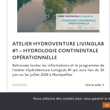
RANCE
ATELIER HYDROVENTURE LIVINGLAB
#1 – HYDROLOGIE CONTINENTALE
OPÉRATIONNELLE
Retrouvez toutes les informations et le programme de
l’atelier HydroVenture LivingLab #1 qui aura lieu du 30
juin au 1er juillet 2026 à Montpelllier
03.06.2026
Lire la suite →
Nous utilisons des cookies pour vous garantir la m
Ok