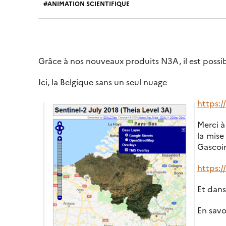
ANIMATION SCIENTIFIQUE
Grâce à nos nouveaux produits N3A, il est possi
Ici, la Belgique sans un seul nuage
https:/
Merci à
la mise
Gascoin
https:/
Et dans
En savo