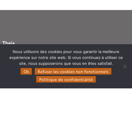
Theia
Gouvernance
Nous utilisons des cookies pour vous garantir la meilleure
expérience sur notre site web. Si vous continuez à utiliser ce
Partenaires
site, nous supposerons que vous en êtes satisfait.
Mentions légales
Ok
Refuser les cookies non fonctionnels
Politique de confidentialité
Domaines d’expertise
CES Cryosphère
CES Imagerie & Radiométrie
CES Occupation des terres
CES Eaux Continentales
CES Végétation, sols & agrosystèmes