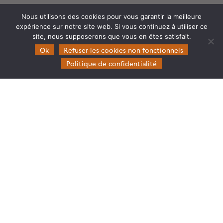
Nous utilisons des cookies pour vous garantir la meilleure
expérience sur notre site web. Si vous continuez à utiliser ce
site, nous supposerons que vous en êtes satisfait.
Theia
Ok
Refuser les cookies non fonctionnels
Gouvernance
Politique de confidentialité
Partenaires
Mentions légales
Domaines d’expertise
CES Cryosphère
CES Imagerie & Radiométrie
CES Occupation des terres
CES Eaux Continentales
CES Végétation, sols & agrosystèmes
Restez en contact