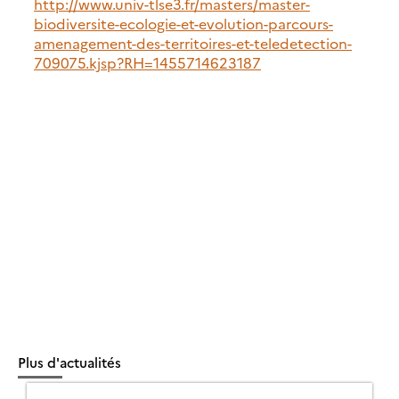
http://www.univ-tlse3.fr/masters/master-
biodiversite-ecologie-et-evolution-parcours-
amenagement-des-territoires-et-teledetection-
709075.kjsp?RH=1455714623187
Plus d'actualités