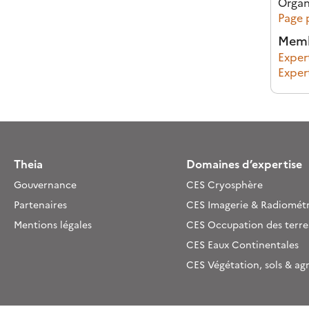
Organ
Page 
Memb
Exper
Exper
Theia
Domaines d’expertise
Gouvernance
CES Cryosphère
Partenaires
CES Imagerie & Radiométr
Mentions légales
CES Occupation des terre
CES Eaux Continentales
CES Végétation, sols & ag