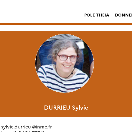
PÔLE THEIA
DONNÉE
DURRIEU
Sylvie
: sylvie.durrieu
@
inrae.fr