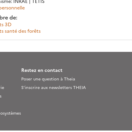
isme: INRAE | TETIS
personnelle
re de:
ts 3D
ts santé des forêts
Restez en contact
Poser une question à Theia
ie
S’inscrire aux newsletters THEIA
s
rosystèmes