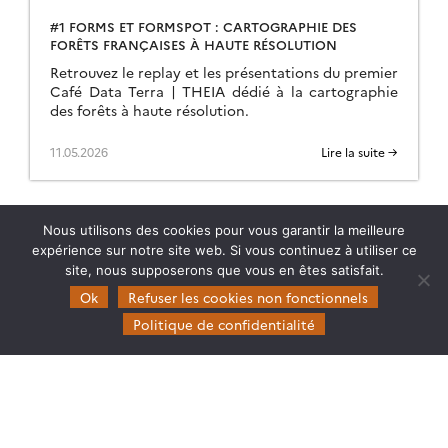
#1 FORMS ET FORMSPOT : CARTOGRAPHIE DES
FORÊTS FRANÇAISES À HAUTE RÉSOLUTION
Retrouvez le replay et les présentations du premier
Café Data Terra | THEIA dédié à la cartographie
des forêts à haute résolution.
11.05.2026
Lire la suite →
Nous utilisons des cookies pour vous garantir la meilleure
expérience sur notre site web. Si vous continuez à utiliser ce
site, nous supposerons que vous en êtes satisfait.
Ok
Refuser les cookies non fonctionnels
Politique de confidentialité
Theia
Gouvernance
Partenaires
Mentions légales