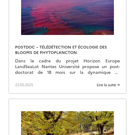
POSTDOC – TÉLÉDÉTECTION ET ÉCOLOGIE DES
BLOOMS DE PHYTOPLANCTON
Dans le cadre du projet Horizon Europe
LandSeaLot Nantes Université propose un post-
doctorat de 18 mois sur la dynamique du
phytoplancton, en particulier des « Harmful Algal
Blooms » (HAB) et des […]
22.05.2025
Lire la suite →