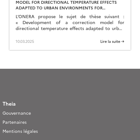
MODEL FOR DIRECTIONAL TEMPERATURE EFFECTS
ADAPTED TO URBAN ENVIRONMENTS FOR
UPCOMING SATELLITE THERMAL INFRARED IMAGES »
L’ONERA propose le sujet de thèse suivant :
« Development of a correction model for
directional temperature effects adapted to urban
environments for upcoming satellite thermal
infrared images ».Démarrage en octobre 2025 […]
10.03.2025
Lire la suite →
Theia
Gouvernance
Partenaires
Mentions légales