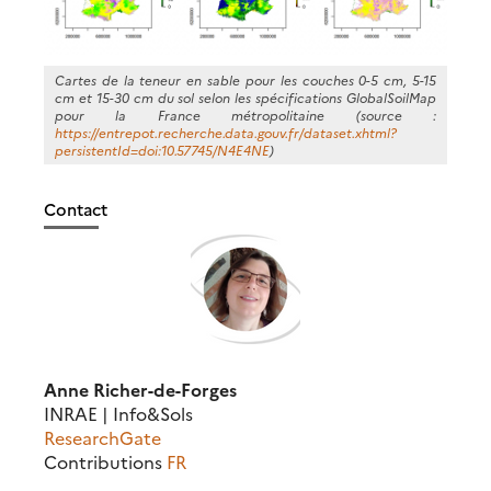
Cartes de la teneur en sable pour les couches 0-5 cm, 5-15
cm et 15-30 cm du sol selon les spécifications
GlobalSoilMap
pour la France métropolitaine (source :
https://entrepot.recherche.data.gouv.fr/dataset.xhtml?
persistentId=doi:10.57745/N4E4NE
)
Contact
Anne Richer-de-Forges
INRAE | Info&Sols
ResearchGate
Contributions
FR