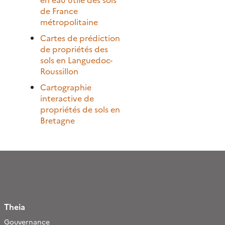
de France
métropolitaine
Cartes de prédiction
de propriétés des
sols en Languedoc-
Roussillon
Cartographie
interactive de
propriétés de sols en
Bretagne
Theia
Gouvernance