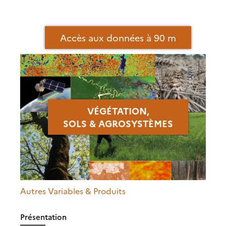
Accès aux données à 90 m
VÉGÉTATION,
SOLS
&
AGROSYSTÈMES
Autres Variables & Produits
Présentation