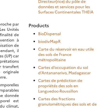
Directeur(rice) du pôle de
données et services pour les
Surfaces Continentales THEIA
proche par
Products
 Les Unités
BioDispersal
inalité de
bvention à
biodivMapR
nisation de
Carte du réservoir en eau utile
endant, il
des sols de France
es (UP) car
métropolitaine
prétations
r transfert
Cartes d’occupation du sol
originale
d’Antananarivo, Madagascar
rre.
Cartes de prédiction de
emporelles
propriétés des sols en
omparables
Languedoc-Roussillon
une donnée
Cartes des fractions
mporel est
granulométriques des sols et de
 du climat,