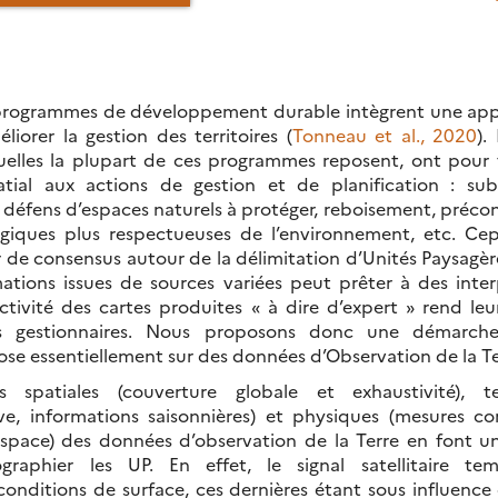
 programmes de développement durable intègrent une ap
iorer la gestion des territoires (
Tonneau et al., 2020
).
quelles la plupart de ces programmes reposent, ont pour f
atial aux actions de gestion et de planification : su
en défens d’espaces naturels à protéger, reboisement, préco
giques plus respectueuses de l’environnement, etc. Cep
ur de consensus autour de la délimitation d’Unités Paysagèr
mations issues de sources variées peut prêter à des inter
ectivité des cartes produites « à dire d’expert » rend leu
es gestionnaires. Nous proposons donc une démarche 
pose essentiellement sur des données d’Observation de la Te
es spatiales (couverture globale et exhaustivité), t
ve, informations saisonnières) et physiques (mesures c
espace) des données d’observation de la Terre en font 
raphier les UP. En effet, le signal satellitaire te
conditions de surface, ces dernières étant sous influence