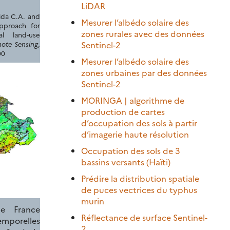
LiDAR
ida C.A. and
Mesurer l’albédo solaire des
pproach for
zones rurales avec des données
al land-use
ote Sensing
,
Sentinel-2
00
Mesurer l’albédo solaire des
zones urbaines par des données
Sentinel-2
MORINGA | algorithme de
production de cartes
d’occupation des sols à partir
d’imagerie haute résolution
Occupation des sols de 3
bassins versants (Haïti)
Prédire la distribution spatiale
de puces vectrices du typhus
murin
e France
Réflectance de surface Sentinel-
emporelles
2