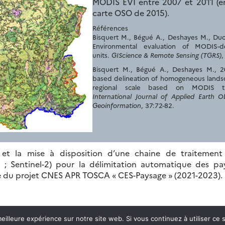
MODIS EVI entre 2007 et 2011 (en
carte OSO de 2015).
Références
Bisquert M., Bégué A., Deshayes M., Ducr
Environmental evaluation of MODIS-d
units.
GIScience & Remote Sensing (TGRS)
,
Bisquert M., Bégué A., Deshayes M., 2
based delineation of homogeneous landsc
regional scale based on MODIS ti
International Journal of Applied Earth O
Geoinformation
, 37:72-82.
t la mise à disposition d’une chaine de traitement 
 ; Sentinel-2) pour la délimitation automatique des pa
e du projet CNES APR TOSCA « CES-Paysage » (2021-2023).
eilleure expérience sur notre site web. Si vous continuez à utiliser ce