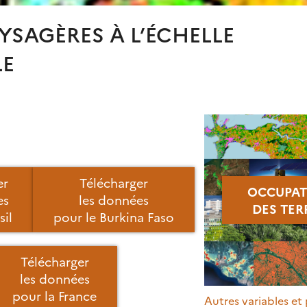
YSAGÈRES À L’ÉCHELLE
LE
er
Télécharger
OCCUPAT
es
les données
DES TER
sil
pour le Burkina Faso
Télécharger
les données
pour la France
Autres variables et