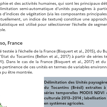
aphie et des activités humaines, qui sont les principaux d
limitation semi-automatique d’unités paysagères à partir
 d’indices de végétation (via les composantes principales
ntuellement, un indice de texture) constitue une approch
tatistique est utilisé pour sélectionner l’échelle de segme
ble.
aso, France
testée à l’échelle de la France (Bisquert et al., 2015), du B
l’Etat du Tocantins (Bellon et al., 2017) à partir de séries 
. Dans le cas de la France (Bisquert et al., 2017) et du
, la pertinence de ces unités en termes de variables enviro
a pu être montrée.
Délimitation des Unités paysagère
du Tocantins (Brésil) extraites à
séries temporelles MODIS NDVI 
culturale 2013–2014 ; labellisation
en systèmes agricoles.