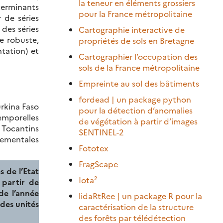
la teneur en éléments grossiers
éterminants
pour la France métropolitaine
 de séries
 des séries
Cartographie interactive de
e robuste,
propriétés de sols en Bretagne
ntation) et
Cartographier l’occupation des
sols de la France métropolitaine
Empreinte au sol des bâtiments
fordead | un package python
urkina Faso
pour la détection d’anomalies
temporelles
de végétation à partir d’images
 Tocantins
SENTINEL-2
nnementales
Fototex
FragScape
s de l’Etat
Iota²
 partir de
de l’année
lidaRtRee | un package R pour la
 des unités
caractérisation de la structure
des forêts par télédétection