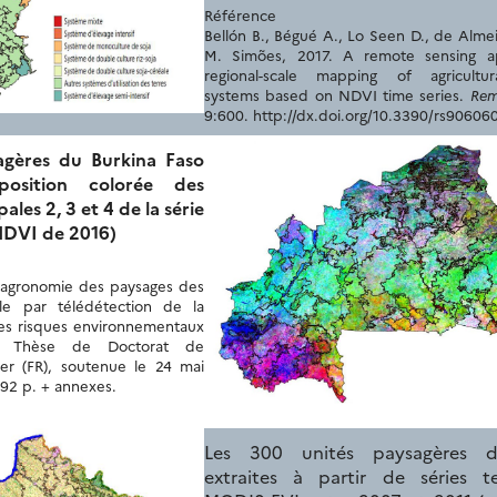
Référence
Bellón B., Bégué A., Lo Seen D., de Alme
M. Simões, 2017. A remote sensing a
regional-scale mapping of agricultur
systems based on NDVI time series.
Rem
9:600. http://dx.doi.org/10.3390/rs90606
agères du Burkina Faso
osition colorée des
les 2, 3 et 4 de la série
DVI de 2016)
 L’agronomie des paysages des
le par télédétection de la
des risques environnementaux
 ». Thèse de Doctorat de
ier (FR), soutenue le 24 mai
192 p. + annexes.
Les 300 unités paysagères d
extraites à partir de séries t