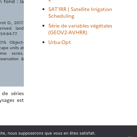
 fond : la
SAT’IRR | Satellite Irrigation
Scheduling
ot D., 2017.
Série de variables végétales
erived land
(GEOV2-AVHRR)
 54:64-77.
Urba-Opt
015. Object-
ape units at
me series.
bservation &
de séries
ysages est
 site, nous supposerons que vous en êtes satisfait.