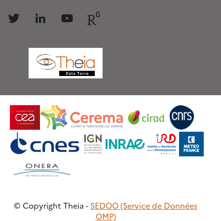
Follow
Follow
Follow
Follow
us
us
us
us
© Copyright Theia -
SEDOO (Service de Données
OMP)