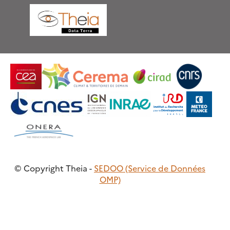
© Copyright Theia -
SEDOO (Service de Données
OMP)