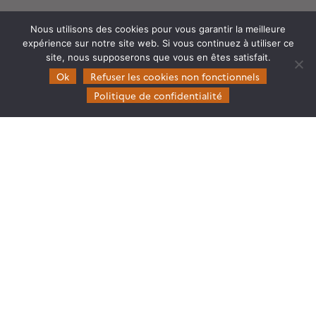
Nous utilisons des cookies pour vous garantir la meilleure
expérience sur notre site web. Si vous continuez à utiliser ce
site, nous supposerons que vous en êtes satisfait.
Theia
Ok
Refuser les cookies non fonctionnels
Gouvernance
Politique de confidentialité
Partenaires
Mentions légales
Domaines d’expertise
CES Cryosphère
CES Imagerie & Radiométrie
CES Occupation des terres
CES Eaux Continentales
CES Végétation, sols & agrosystèmes
Restez en contact