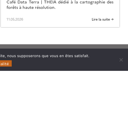
Café Data Terra | THEIA dédié à la cartographie des
forêts à haute résolution.
11.05.2026
Lire la suite →
 site, nous supposerons que vous en êtes satisfait.
Follow
Follow
Follow
Follow
alité
us
us
us
us