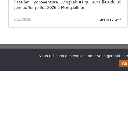
l’atelier HydroVenture LivingLab #1 qui aura lieu du 30
juin au 1er juillet 2026 à Montpelllier
03.06.2026
Lire la suite →
Nous utilisons des cookies pour vous garantir la m
Theia
Domaines d’expertise
Ok
Gouvernance
CES Cryosphère
Partenaires
CES Imagerie & Radiométr
Mentions légales
CES Occupation des terre
CES Eaux Continentales
CES Végétation, sols & ag